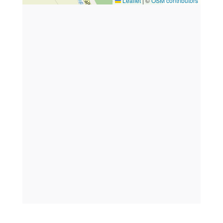
Leaflet
|
©
OSM contributors